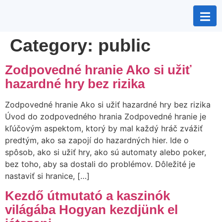
Category:
public
Zodpovedné hranie Ako si užiť
hazardné hry bez rizika
Zodpovedné hranie Ako si užiť hazardné hry bez rizika
Úvod do zodpovedného hrania Zodpovedné hranie je
kľúčovým aspektom, ktorý by mal každý hráč zvážiť
predtým, ako sa zapojí do hazardných hier. Ide o
spôsob, ako si užiť hry, ako sú automaty alebo poker,
bez toho, aby sa dostali do problémov. Dôležité je
nastaviť si hranice, […]
Kezdő útmutató a kaszinók
világába Hogyan kezdjünk el