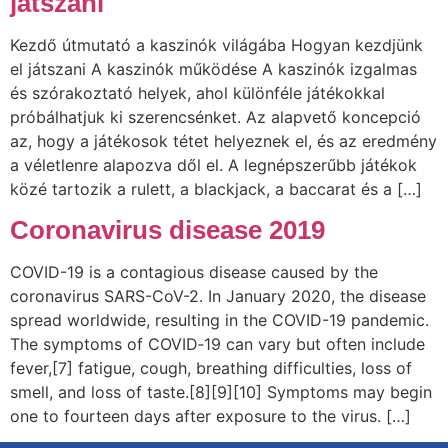
játszani
Kezdő útmutató a kaszinók világába Hogyan kezdjünk
el játszani A kaszinók működése A kaszinók izgalmas
és szórakoztató helyek, ahol különféle játékokkal
próbálhatjuk ki szerencsénket. Az alapvető koncepció
az, hogy a játékosok tétet helyeznek el, és az eredmény
a véletlenre alapozva dől el. A legnépszerűbb játékok
közé tartozik a rulett, a blackjack, a baccarat és a […]
Coronavirus disease 2019
COVID-19 is a contagious disease caused by the
coronavirus SARS-CoV-2. In January 2020, the disease
spread worldwide, resulting in the COVID-19 pandemic.
The symptoms of COVID‑19 can vary but often include
fever,[7] fatigue, cough, breathing difficulties, loss of
smell, and loss of taste.[8][9][10] Symptoms may begin
one to fourteen days after exposure to the virus. […]